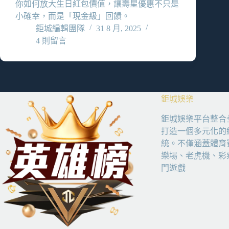
你如何放大生日紅包價值，讓壽星優惠不只是
小確幸，而是「現金級」回饋。
鉅城編輯團隊
31 8 月, 2025
4 則留言
鉅城娛樂
鉅城娛樂平台整合
打造一個多元化的
統。不僅涵蓋體育
樂場、老虎機、彩
門遊戲