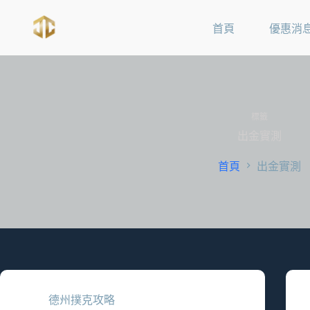
跳
至
首頁
優惠消
主
要
內
容
標籤
出金實測
首頁
出金實測
德州撲克攻略