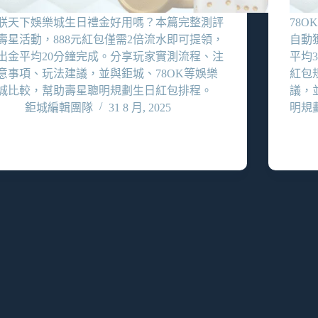
朕天下娛樂城生日禮金好用嗎？本篇完整測評
78
壽星活動，888元紅包僅需2倍流水即可提領，
自動
出金平均20分鐘完成。分享玩家實測流程、注
平均
意事項、玩法建議，並與鉅城、78OK等娛樂
紅包
城比較，幫助壽星聰明規劃生日紅包排程。
議，
鉅城編輯團隊
31 8 月, 2025
明規