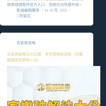
娛樂城請堅持官方入口、拒絕任何所謂外掛。
鉅城編輯團隊
14 10 月, 2025
3 則留言
百家樂攻略
百家樂破解法大公開：常見策略與盲點（含實
戰風險控管與心法）