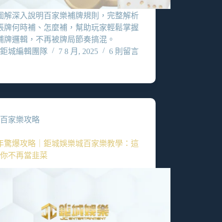
圖解深入說明百家樂補牌規則，完整解析
張牌何時補、怎麼補，幫助玩家輕鬆掌握
補牌邏輯，不再被牌局節奏搞混。
鉅城編輯團隊
7 8 月, 2025
6 則留言
百家樂攻略
25年驚爆攻略｜鉅城娛樂城百家樂教學：這
讓你不再當韭菜