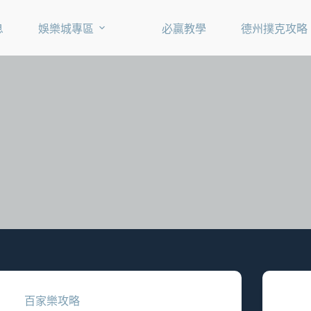
息
娛樂城專區
必贏教學
德州撲克攻略
百家樂攻略