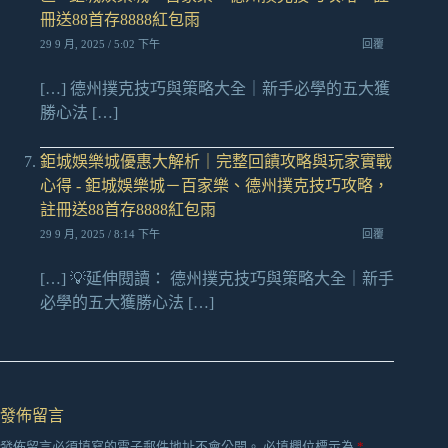
冊送88首存8888紅包雨
29 9 月, 2025 / 5:02 下午
回覆
[…] 德州撲克技巧與策略大全｜新手必學的五大獲
勝心法 […]
鉅城娛樂城優惠大解析｜完整回饋攻略與玩家實戰
心得 - 鉅城娛樂城－百家樂、德州撲克技巧攻略，
註冊送88首存8888紅包雨
29 9 月, 2025 / 8:14 下午
回覆
[…] 💡延伸閱讀： 德州撲克技巧與策略大全｜新手
必學的五大獲勝心法 […]
發佈留言
發佈留言必須填寫的電子郵件地址不會公開。
必填欄位標示為
*