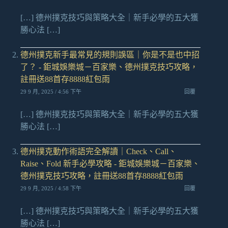
[…] 德州撲克技巧與策略大全｜新手必學的五大獲
勝心法 […]
德州撲克新手最常見的規則誤區｜你是不是也中招
了？ - 鉅城娛樂城－百家樂、德州撲克技巧攻略，
註冊送88首存8888紅包雨
29 9 月, 2025 / 4:56 下午
回覆
[…] 德州撲克技巧與策略大全｜新手必學的五大獲
勝心法 […]
德州撲克動作術語完全解讀｜Check、Call、
Raise、Fold 新手必學攻略 - 鉅城娛樂城－百家樂、
德州撲克技巧攻略，註冊送88首存8888紅包雨
29 9 月, 2025 / 4:58 下午
回覆
[…] 德州撲克技巧與策略大全｜新手必學的五大獲
勝心法 […]