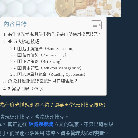
內容目錄
為什麼光懂規則還不夠？還要再學德州撲克技巧?
🧠 五大核心技巧
1️⃣ 起手牌選擇（Hand Selection）
2️⃣ 位置優勢（Position Play）
3️⃣ 下注策略（Bet Sizing）
4️⃣ 資金管理（Bankroll Management）
5️⃣ 心理戰與觀察（Reading Opponents）
🎲 為什麼鉅城娛樂城是最佳練習場？
❓ 常見問題（FAQ）
為什麼光懂規則還不夠？還要再學德州撲克技巧?
會玩德州撲克 ≠ 會贏德州撲克。
👉 真正能在
鉅城娛樂城
立足的玩家，不只是背熟規
則，而是能靈活運用
策略、資金管理與心理判斷
。