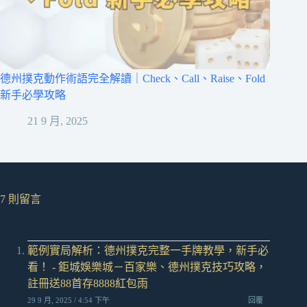
德州撲克動作術語完全解讀｜Check、Call、Raise、Fold
新手必學攻略
21 9 月, 2025
7 則留言
範例實局解析：德州撲克完整一手牌教學，新手必
看！ - 鉅城娛樂城－百家樂、德州撲克技巧攻略，
註冊送88首存8888紅包雨
29 9 月, 2025 / 4:54 下午
回覆